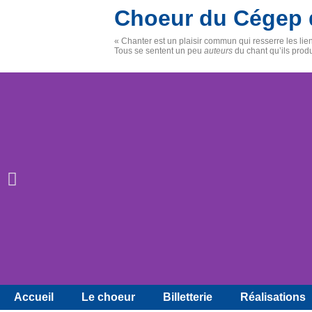
Choeur du Cégep 
« Chanter est un plaisir commun qui resserre les li
Tous se sentent un peu
auteurs
du chant qu’ils prod
Accueil
Le choeur
Billetterie
Réalisations