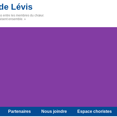
de Lévis
ens entre les membres du chœur.
uisent ensemble. »
Partenaires
Nous joindre
Espace choristes