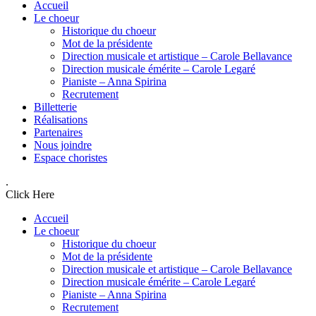
Accueil
Le choeur
Historique du choeur
Mot de la présidente
Direction musicale et artistique – Carole Bellavance
Direction musicale émérite – Carole Legaré
Pianiste – Anna Spirina
Recrutement
Billetterie
Réalisations
Partenaires
Nous joindre
Espace choristes
.
Click Here
Accueil
Le choeur
Historique du choeur
Mot de la présidente
Direction musicale et artistique – Carole Bellavance
Direction musicale émérite – Carole Legaré
Pianiste – Anna Spirina
Recrutement