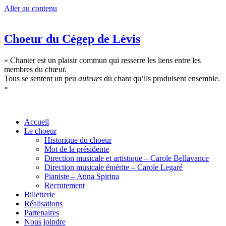
Aller au contenu
Choeur du Cégep de Lévis
« Chanter est un plaisir commun qui resserre les liens entre les
membres du chœur.
Tous se sentent un peu
auteurs
du chant qu’ils produisent ensemble.
»
Accueil
Le choeur
Historique du choeur
Mot de la présidente
Direction musicale et artistique – Carole Bellavance
Direction musicale émérite – Carole Legaré
Pianiste – Anna Spirina
Recrutement
Billetterie
Réalisations
Partenaires
Nous joindre