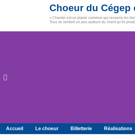
Choeur du Cégep 
« Chanter est un plaisir commun qui resserre les li
Tous se sentent un peu
auteurs
du chant qu’ils prod
Accueil
Le choeur
Billetterie
Réalisations