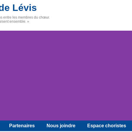
de Lévis
ens entre les membres du chœur.
uisent ensemble. »
Partenaires
Nous joindre
Espace choristes