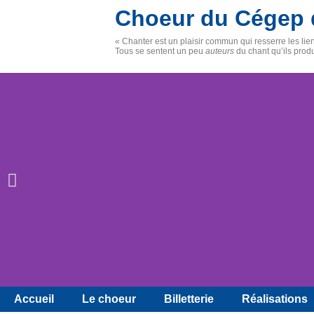
Choeur du Cégep 
« Chanter est un plaisir commun qui resserre les li
Tous se sentent un peu
auteurs
du chant qu’ils prod
Accueil
Le choeur
Billetterie
Réalisations