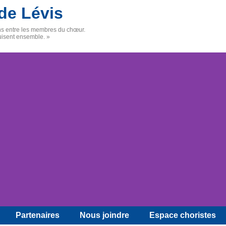
de Lévis
ens entre les membres du chœur.
uisent ensemble. »
Partenaires
Nous joindre
Espace choristes