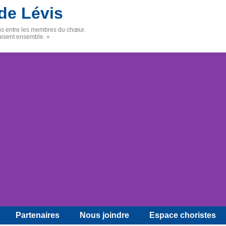
de Lévis
ens entre les membres du chœur.
uisent ensemble. »
Partenaires
Nous joindre
Espace choristes