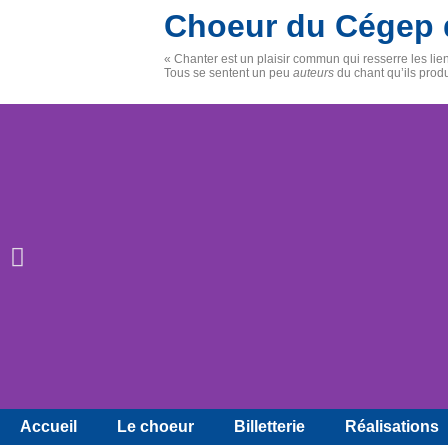
Choeur du Cégep 
« Chanter est un plaisir commun qui resserre les li
Tous se sentent un peu
auteurs
du chant qu’ils prod
Accueil
Le choeur
Billetterie
Réalisations