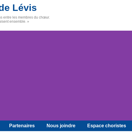
de Lévis
ens entre les membres du chœur.
uisent ensemble. »
Partenaires
Nous joindre
Espace choristes