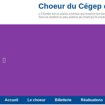
Choeur du Cégep 
« Chanter est un plaisir commun qui resserre les li
Tous se sentent un peu
auteurs
du chant qu’ils prod
Accueil
Le choeur
Billetterie
Réalisations