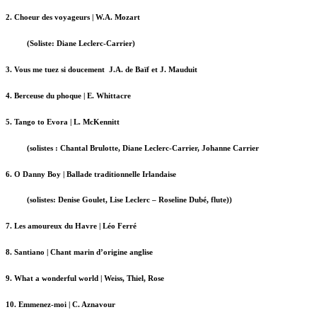
2. Choeur des voyageurs | W.A. Mozart
(Soliste: Diane Leclerc-Carrier)
3. Vous me tuez si doucement J.A. de Baïf et J. Mauduit
4. Berceuse du phoque | E. Whittacre
5. Tango to Evora | L. McKennitt
(solistes : Chantal Brulotte, Diane Leclerc-Carrier, Johanne Carrier
6. O Danny Boy | Ballade traditionnelle Irlandaise
(solistes: Denise Goulet, Lise Leclerc – Roseline Dubé, flute))
7. Les amoureux du Havre | Léo Ferré
8. Santiano | Chant marin d’origine anglise
9. What a wonderful world | Weiss, Thiel, Rose
10. Emmenez-moi | C. Aznavour