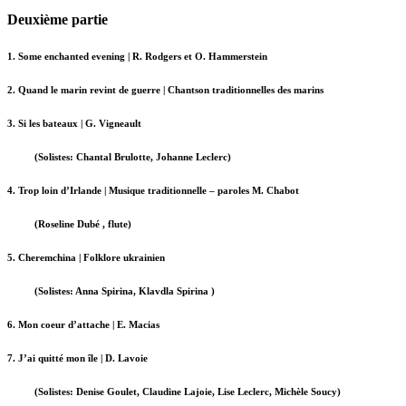
Deuxième partie
1. Some enchanted evening | R. Rodgers et O. Hammerstein
2. Quand le marin revint de guerre | Chantson traditionnelles des marins
3. Si les bateaux | G. Vigneault
(Solistes: Chantal Brulotte, Johanne Leclerc)
4. Trop loin d’Irlande | Musique traditionnelle – paroles M. Chabot
(Roseline Dubé , flute)
5. Cheremchina | Folklore ukrainien
(Solistes: Anna Spirina, Klavdla Spirina )
6. Mon coeur d’attache | E. Macias
7. J’ai quitté mon île | D. Lavoie
(Solistes: Denise Goulet, Claudine Lajoie, Lise Leclerc, Michèle Soucy)