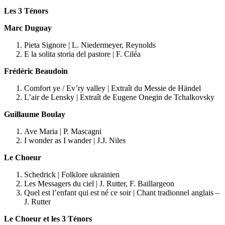
Les 3 Ténors
Marc Duguay
Pieta Signore | L. Niedermeyer, Reynolds
E la solita storia del pastore | F. Ciléa
Frédéric Beaudoin
Comfort ye / Ev’ry valley | Extraît du Messie de Händel
L’air de Lensky | Extraît de Eugene Onegin de Tchalkovsky
Guillaume Boulay
Ave Maria | P. Mascagni
I wonder as I wander | J.J. Niles
Le Choeur
Schedrick | Folklore ukrainien
Les Messagers du ciel | J. Rutter, F. Baillargeon
Quel est l’enfant qui est né ce soir | Chant tradionnel anglais –
J. Rutter
Le Choeur et les 3 Ténors