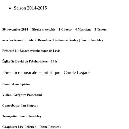
Saison 2014-2015
30 novembre 2014 – Gloria in excelsis – 1 Choeur – 4 Musiciens – 3 Ténors !
avec les ténors : Frédéric Beaudoin | Guillaume Boulay | Simon Tremblay
Présenté à l’Espace symphonique de Lévis
Église St-David-de-l’Auberivière – 14 h
Directrice musicale et artistique : Carole Legaré
Piano: Anna Spirina
Violon: Grégoire Painchaud
Contrebasse: Ian Simpson
Trompette: Simon Tremblay
Graphiste: Lise Pelletier – Diane Rousseau