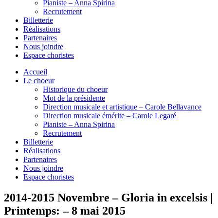
Pianiste – Anna Spirina
Recrutement
Billetterie
Réalisations
Partenaires
Nous joindre
Espace choristes
Accueil
Le choeur
Historique du choeur
Mot de la présidente
Direction musicale et artistique – Carole Bellavance
Direction musicale émérite – Carole Legaré
Pianiste – Anna Spirina
Recrutement
Billetterie
Réalisations
Partenaires
Nous joindre
Espace choristes
2014-2015 Novembre – Gloria in excelsis |
Printemps: – 8 mai 2015