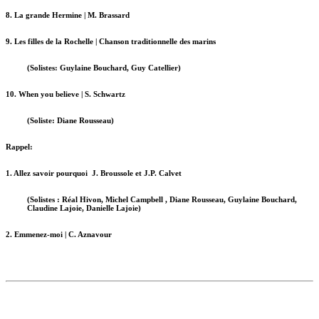
8. La grande Hermine | M. Brassard
9. Les filles de la Rochelle | Chanson traditionnelle des marins
(Solistes: Guylaine Bouchard, Guy Catellier)
10. When you believe | S. Schwartz
(Soliste: Diane Rousseau)
Rappel:
1. Allez savoir pourquoi J. Broussole et J.P. Calvet
(Solistes : Réal Hivon, Michel Campbell , Diane Rousseau, Guylaine Bouchard,
Claudine Lajoie, Danielle Lajoie)
2. Emmenez-moi | C. Aznavour