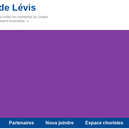
de Lévis
ens entre les membres du chœur.
uisent ensemble. »
Partenaires
Nous joindre
Espace choristes