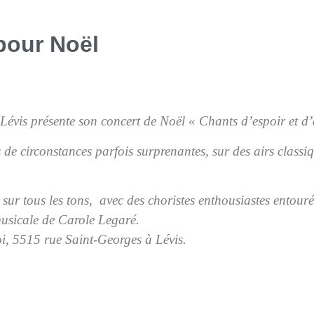
pour Noël
 Lévis
p
résente son concert de Noël « Chants d’espoir et 
de circonstances parfois surprenantes,
sur des airs
classi
sur tous les tons
, avec des choristes enthousiastes
entouré
 musicale de Carole Legaré.
i,
5515 rue Saint-Georges à Lévis.