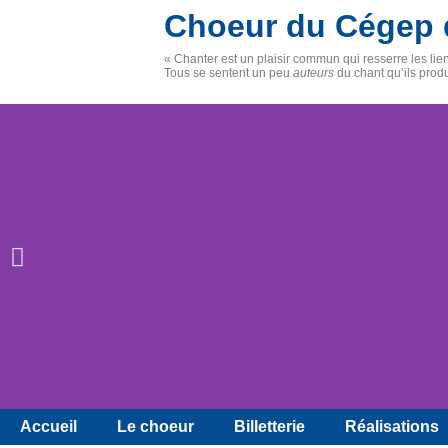
Choeur du Cégep 
« Chanter est un plaisir commun qui resserre les li
Tous se sentent un peu
auteurs
du chant qu’ils prod
Accueil
Le choeur
Billetterie
Réalisations