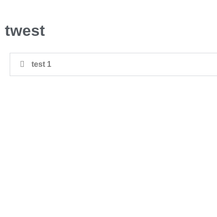
twest
test 1