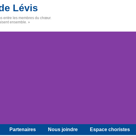
de Lévis
ens entre les membres du chœur.
uisent ensemble. »
Partenaires
Nous joindre
Espace choristes