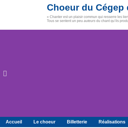
Choeur du Cégep 
« Chanter est un plaisir commun qui resserre les li
Tous se sentent un peu
auteurs
du chant qu’ils prod
Accueil
Le choeur
Billetterie
Réalisations