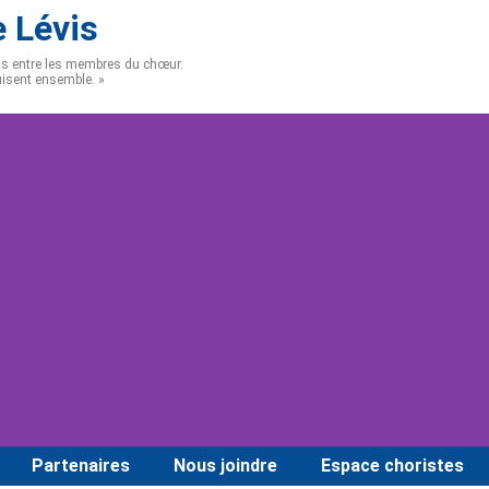
 Lévis
ens entre les membres du chœur.
uisent ensemble. »
Partenaires
Nous joindre
Espace choristes