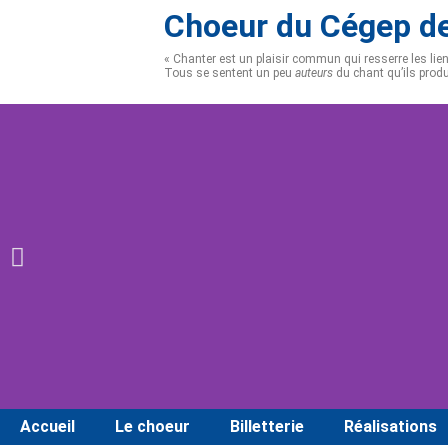
Choeur du Cégep de
« Chanter est un plaisir commun qui resserre les li
Tous se sentent un peu
auteurs
du chant qu’ils prod
Accueil
Le choeur
Billetterie
Réalisations